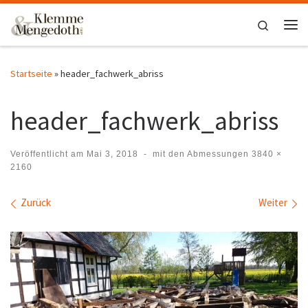
Zum Inhalt springen
Search
Me
Startseite
»
header_fachwerk_abriss
header_fachwerk_abriss
Veröffentlicht am
Mai 3, 2018
-
mit den Abmessungen
3840 ×
2160
Bilder Navigation
Zurück
Weiter