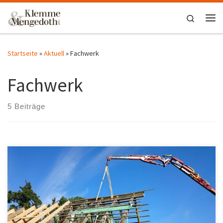
Zum Inhalt springen
Search
Me
Startseite
»
Aktuell
»
Fachwerk
Fachwerk
5 Beiträge
Wiederherstellung, Sicherung von scheinbar hoffnungslosen
Fachwerkhäusern.