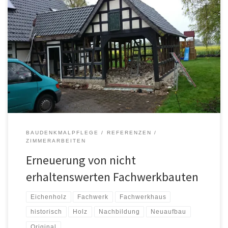
BAUDENKMALPFLEGE
REFERENZEN
ZIMMERARBEITEN
Erneuerung von nicht
erhaltenswerten Fachwerkbauten
Eichenholz
Fachwerk
Fachwerkhaus
historisch
Holz
Nachbildung
Neuaufbau
Original