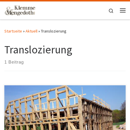
Zum Inhalt springen
Search
Me
Startseite
»
Aktuell
»
Translozierung
Translozierung
1 Beitrag